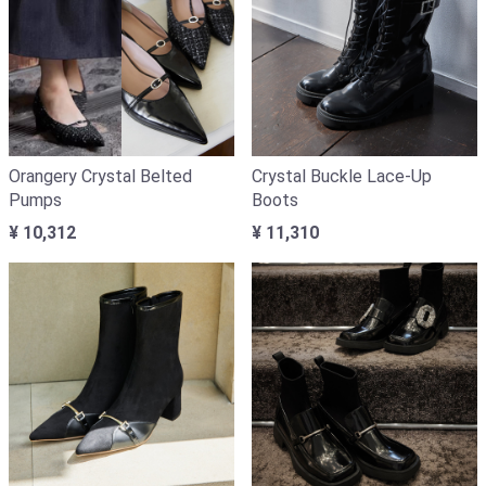
Orangery Crystal Belted
Crystal Buckle Lace-Up
Pumps
Boots
¥ 10,312
¥ 11,310