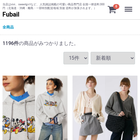
当店はvivi、sweetgirlなど、 人気雑誌掲載の可愛い商品専門店 全国一律送料:300
Menu
0
円（北海道・沖縄・離島・一部特別配送地域 別途 送料が加算されます。）
Fubail
全商品
1196
件
の商品がみつかりました。