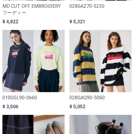
MD CUT OFF EMBROIDERY
028GAZ70-5230
フーディー
¥ 4,822
¥ 5,321
010GSL90-0660
028GAQ90-5060
¥ 3,506
¥ 5,052