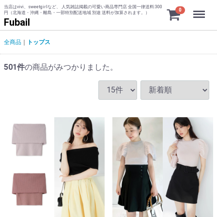
当店はvivi、sweetgirlなど、 人気雑誌掲載の可愛い商品専門店 全国一律送料:300
Menu
0
円（北海道・沖縄・離島・一部特別配送地域 別途 送料が加算されます。）
Fubail
全商品
トップス
501
件
の商品がみつかりました。