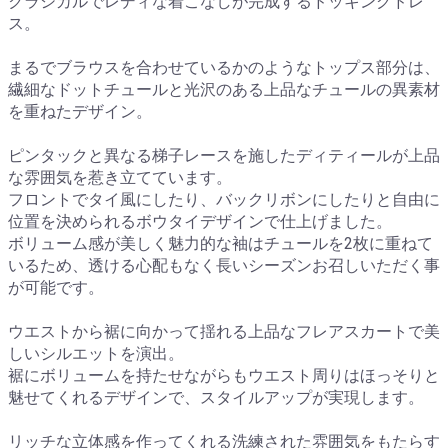
クラシカルでレディな着こなしが完成するドッキングドレ
ス。
まるでブラウスを合わせているかのようなトップス部分は、
繊細なドットチュールと光沢のある上品なチュールの異素材
を重ねたデザイン。
ピンタックと異なる梯子レースを施したディティールが上品
な雰囲気を惹き立てています。
フロントでタイ風にしたり、バックリボンにしたりと自由に
位置を決められるボウタイデザインで仕上げました。
ボリューム感が美しく魅力的な袖はチュールを2枚に重ねて
いるため、透ける心配もなく長いシーズンお召しいただく事
が可能です。
ウエストから裾に向かって揺れる上品なフレアスカートで美
しいシルエットを演出。
裾にボリュームを持たせながらもウエスト周りはほっそりと
魅せてくれるデザインで、スタイルアップが実現します。
リッチな立体感を作ってくれる洗練された雰囲気をもたらす