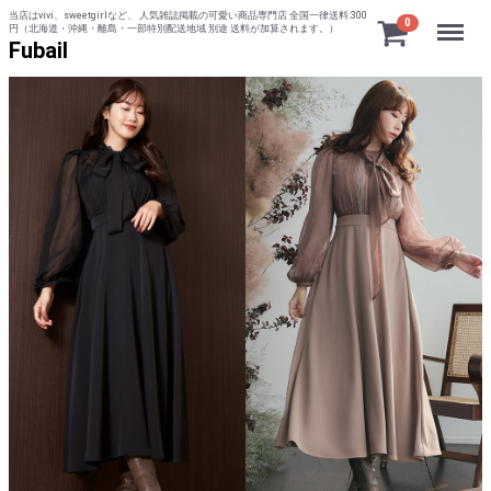
当店はvivi、sweetgirlなど、 人気雑誌掲載の可愛い商品専門店 全国一律送料:300
Menu
0
円（北海道・沖縄・離島・一部特別配送地域 別途 送料が加算されます。）
Fubail