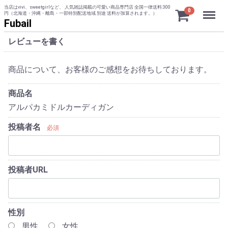
当店はvivi、sweetgirlなど、 人気雑誌掲載の可愛い商品専門店 全国一律送料:300
Menu
0
円（北海道・沖縄・離島・一部特別配送地域 別途 送料が加算されます。）
Fubail
レビューを書く
商品について、お客様のご感想をお待ちしております。
商品名
アルパカミドルカーディガン
投稿者名
必須
投稿者URL
性別
男性
女性