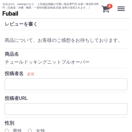
当店はvivi、sweetgirlなど、 人気雑誌掲載の可愛い商品専門店 全国一律送料:300
Menu
0
円（北海道・沖縄・離島・一部特別配送地域 別途 送料が加算されます。）
Fubail
レビューを書く
商品について、お客様のご感想をお待ちしております。
商品名
チュールドッキングニットプルオーバー
投稿者名
必須
投稿者URL
性別
男性
女性