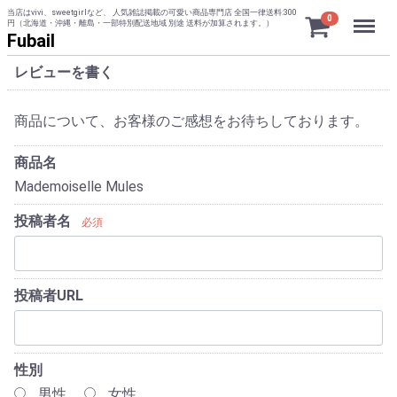
当店はvivi、sweetgirlなど、 人気雑誌掲載の可愛い商品専門店 全国一律送料:300
Menu
0
円（北海道・沖縄・離島・一部特別配送地域 別途 送料が加算されます。）
Fubail
レビューを書く
商品について、お客様のご感想をお待ちしております。
商品名
Mademoiselle Mules
投稿者名
必須
投稿者URL
性別
男性
女性