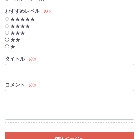
おすすめレベル
必須
★★★★★
★★★★
★★★
★★
★
タイトル
必須
コメント
必須